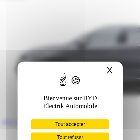
X
Masque
Bienvenue sur BYD
Electrik Automobile
BYD TANG
Tout accepter
Tout refuser