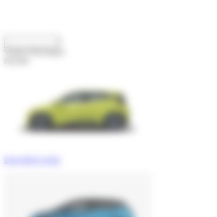
Panneau de gestion des cookies
MODÈLES
Voitures Électriques
Hybride
DOLPHIN SURF