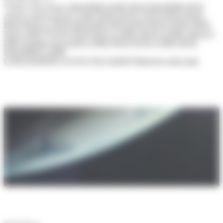
Voitures Électriques
DOLPHIN SURF
BYD DOLPHIN
BYD
ATTO 2
BYD ATTO 3 2025
BYD ATTO 3 EVO
BYD SEAL
BYD SEAL U
BYD SEALION
BYD HAN
BYD TANG
BYD
SEAL 2026
Hybride
BYD SEAL U DM-i
SEAL 6 DM-i
SEAL 6
DM-i Touring
SEALION 5 DM-i
BYD ATTO 2 DM-i
BYD
DOLPHIN G-DMi
CONCESSIONS
ACTUS
OCCASION
Réservez votre essai
02 29 40 32 71
CONTACTEZ NOTRE EQUIPE