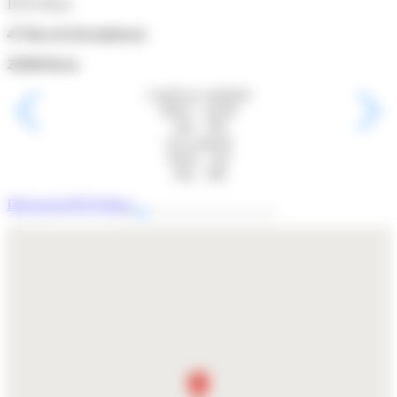
BYD Nantes
12 Rue James Joule
44400 Rezé
Lundi au vendredi
8h30 - 12h30
14h - 19h
et le samedi
9h30 - 12h
14h - 18h
Découvrir BYD Nantes