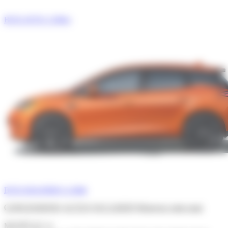
BYD ATTO 2 DM-i
BYD DOLPHIN G-DMi
CONCESSIONS
ACTUS
OCCASION
Réservez votre essai
02 29 40 32 71
MODÈLES