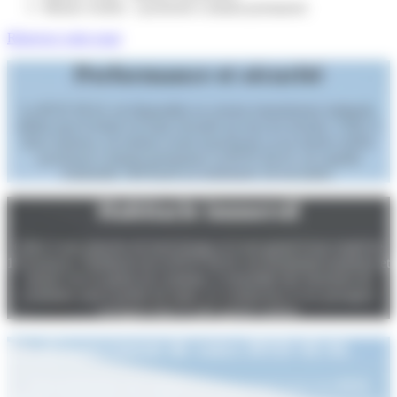
Moteur Arrière : synchrone à aimant permanent
Réservez votre essai
Performance et sécurité
La BYD SEAL est disponible en version transmission intégrale,
idéale pour évoluer en toute sécurité sur tous les terrains. Grâce à
deux moteurs, un moteur avant asynchrone et un moteur arrière
synchrone à aimant permanent, la BYD SEAL est capable
d'atteindre 100 Km/h en seulement 3,8 secondes.
Habitacle immersif
Grâce à une planche de bord design et à son grand écran rotatif de
15,6 pouces, l'habitacle de la BYD SEAL est résolument moderne et
tourné vers le plaisir de conduire. L'ensemble des fonctions de
conduites sont à portée de main. Le conducteur et ses passagers
voyagent dans le plus grand confort.
Financement de votre
BYD SEAL
Vous recherchez une solution de financement pour une
BYD